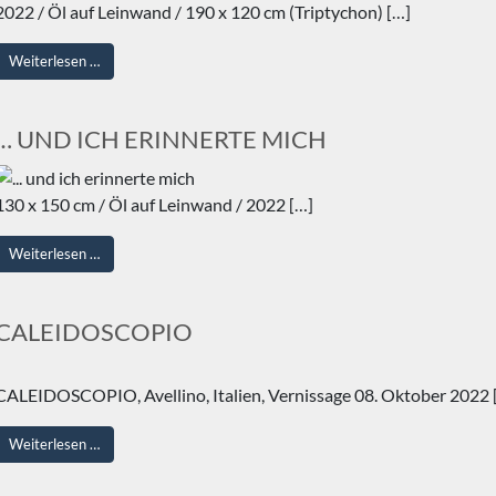
2022 / Öl auf Leinwand / 190 x 120 cm (Triptychon) […]
from TIME OUT
Weiterlesen …
… UND ICH ERINNERTE MICH
130 x 150 cm / Öl auf Leinwand / 2022 […]
from … UND ICH ERINNERTE MICH
Weiterlesen …
CALEIDOSCOPIO
CALEIDOSCOPIO, Avellino, Italien, Vernissage 08. Oktober 2022 
from CALEIDOSCOPIO
Weiterlesen …