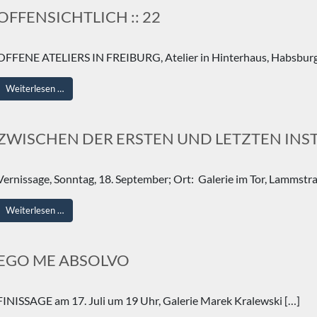
OFFENSICHTLICH :: 22
OFFENE ATELIERS IN FREIBURG, Atelier in Hinterhaus, Habsburgers
from OFFENSICHTLICH :: 22
Weiterlesen …
ZWISCHEN DER ERSTEN UND LETZTEN INS
Vernissage, Sonntag, 18. September; Ort: Galerie im Tor, Lamms
from ZWISCHEN DER ERSTEN UND LETZTEN INSTANZ
Weiterlesen …
EGO ME ABSOLVO
FINISSAGE am 17. Juli um 19 Uhr, Galerie Marek Kralewski […]