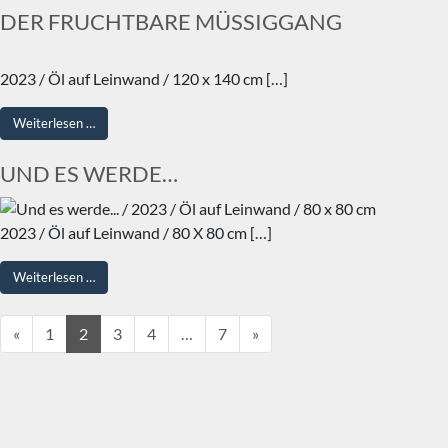
DER FRUCHTBARE MÜSSIGGANG
2023 / Öl auf Leinwand / 120 x 140 cm […]
from DER FRUCHTBARE MÜSSIGGANG
Weiterlesen …
UND ES WERDE…
2023 / Öl auf Leinwand / 80 X 80 cm […]
from UND ES WERDE…
Weiterlesen …
Beitragsnavigation
«
1
2
3
4
…
7
»